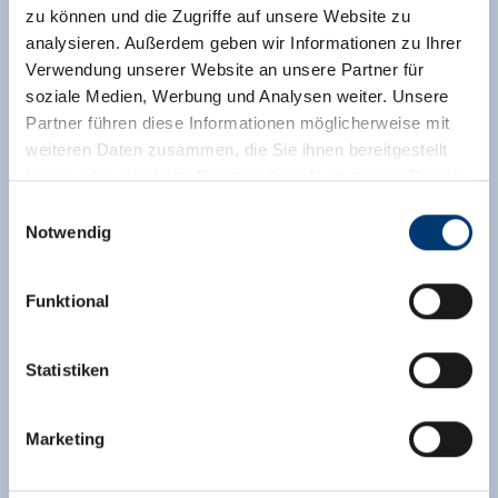
zu können und die Zugriffe auf unsere Website zu
analysieren. Außerdem geben wir Informationen zu Ihrer
Verwendung unserer Website an unsere Partner für
Gedeelde kamer
soziale Medien, Werbung und Analysen weiter. Unsere
Opdrachten:
1 - 30 mensen |
Slaapkamer:
1
Partner führen diese Informationen möglicherweise mit
weiteren Daten zusammen, die Sie ihnen bereitgestellt
De meerpersoonskamers zijn comfortkamers
haben oder die sie im Rahmen Ihrer Nutzung der Dienste
met douche/wc. Er zijn 3-, 4- en 5-
gesammelt haben.
Einwilligungsauswahl
persoonskamers.
Notwendig
Medieninhaber & Herausgeber:
Uitrusting
Zeller Bergbahnen Zillertal GmbH & Co KG
Beschikbaarheidskalender
Funktional
Rohr 23// A-6280 Zell am Ziller
Tel: +43 5282 7165// info@zillertalarena.com
www.zillertalarena.com
Statistiken
Marketing