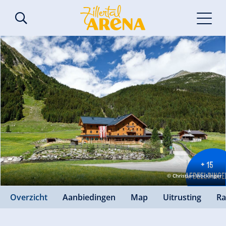
+ 15
AFBEELDINGE
© Christian Wöckinger
Overzicht
Aanbiedingen
Map
Uitrusting
Ra