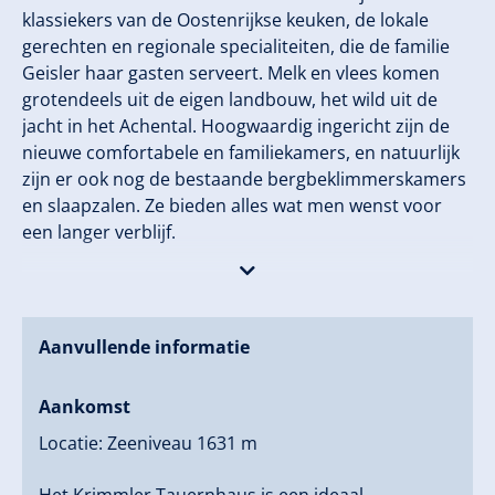
klassiekers van de Oostenrijkse keuken, de lokale
gerechten en regionale specialiteiten, die de familie
Geisler haar gasten serveert. Melk en vlees komen
grotendeels uit de eigen landbouw, het wild uit de
jacht in het Achental. Hoogwaardig ingericht zijn de
nieuwe comfortabele en familiekamers, en natuurlijk
zijn er ook nog de bestaande bergbeklimmerskamers
en slaapzalen. Ze bieden alles wat men wenst voor
een langer verblijf.
De weldadige geur van dennenhout ondersteunt het
welzijn en het uitzicht op het landschap rondom is
onvergelijkbaar. Wie na een vervullende dag in de
Aanvullende informatie
natuur rust en ontspanning wil ervaren, vindt deze in
het alpine wellnessgebied.
Aankomst
Locatie: Zeeniveau 1631 m
Buiten de deur bieden de Hoge Tauern wat lichaam
en geest ten goede komt: de Krimmler watervallen,