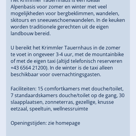
Het Krimmler Tauernhaus is een ideaal
het grootste dennenwoud van Europa met de
Alpenbasis voor zomer en winter met veel
gezondheid bevorderende schatten van de den,
mogelijkheden voor bergbeklimmen, wandelen,
besneeuwde hellingen om met sneeuwschoenen en
skitours en sneeuwschoenwandelen. In de keuken
ski's in de heldere winterlucht te wandelen.
worden traditionele gerechten uit de eigen
landbouw bereid.
Het Krimmler Tauernhaus is in de zomer te voet, met
de mountainbike of met de eigen nationale parktaxi
U bereikt het Krimmler Tauernhaus in de zomer
bereikbaar, in de winter alleen met toerski's of
te voet in ongeveer 3-4 uur, met de mountainbike
sneeuwschoenen.
of met de eigen taxi (altijd telefonisch reserveren
+43 6564 21200). In de winter is de taxi alleen
beschikbaar voor overnachtingsgasten.
Wandelen, genieten en zich laten inspireren door
ongerepte natuur, dat kan men in het Krimmler
Faciliteiten: 15 comfortkamers met douche/toilet,
Tauernhaus, waar het zomer en winter al eeuwenlang
7 standaardskamers douche/toilet op de gang, 30
lukt om hoog in de bergen te overleven en zijn gasten
slaapplaatsen, zonneterras, gezellige, knusse
een wonderschone verblijf te bieden.
eetzaal, speeltuin, wellnessruimte
Ons huis is in de winter een
gebied voor toerskiën en
Openingstijden: zie homepage
sneeuwschoenwandelen
(we raden de juiste
uitrusting en kennis over bergterrein en lawinekunde