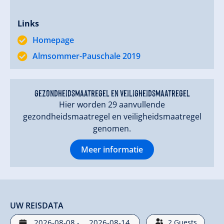
aan), zonder aansluiting op een skigebied. Liften zijn
ook niet met de bus of taxi bereikbaar.
Links
Homepage
Almsommer-Pauschale 2019
gezondheidsmaatregel en veiligheidsmaatregel
Hier worden 29 aanvullende
gezondheidsmaatregel en veiligheidsmaatregel
genomen.
Meer informatie
UW REISDATA
-
2
Guests