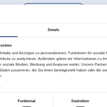
Terug naar het overzicht
Details
Cookies
 voor de nieuwsbrief!
nhalte und Anzeigen zu personalisieren, Funktionen für soziale
Website zu analysieren. Außerdem geben wir Informationen zu I
r soziale Medien, Werbung und Analysen weiter. Unsere Partner
 Daten zusammen, die Sie ihnen bereitgestellt haben oder die s
n.
r:
al GmbH & Co KG
er
Funktional
Statistiken
llertalarena.com