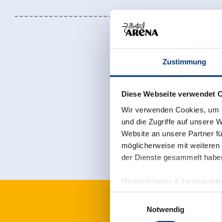
Zustimmung
Diese Webseite verwendet 
Meld u nu aan
Wir verwenden Cookies, um I
und die Zugriffe auf unsere 
Website an unsere Partner fü
möglicherweise mit weiteren
der Dienste gesammelt habe
Medieninhaber & Herausgebe
Zeller Bergbahnen Zillert
Einwilligungsauswahl
Rohr 23// A-6280 Zell am Zill
Notwendig
Tel: +43 5282 7165// info@zi