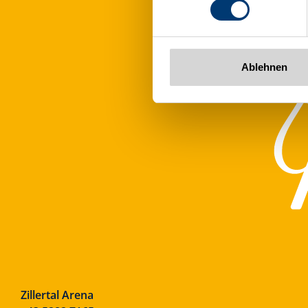
www.zillertalarena.com
Ablehnen
Zillertal Arena