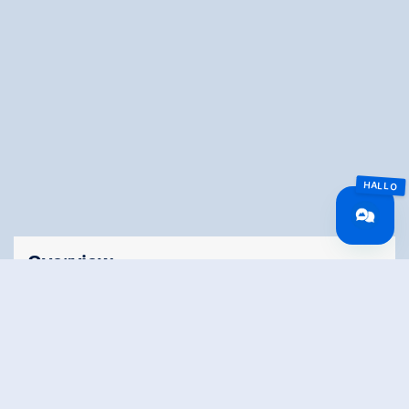
Overview
Wandeltijd
13:00 h
Lengte
40 km
Moeilijkheid
Hard
Hoogtewinst
1550 hm
bergop