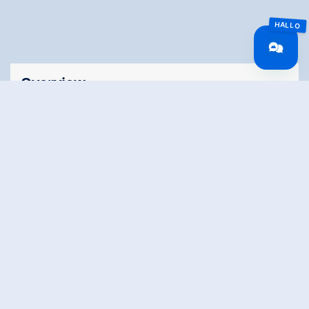
Overview
Wandeltijd
02:00 h
Tijd bergop
01:00 h
Tijd bergafwaarts
01:00 h
Lengte
5.8 km
Hoogtewinst
164 hm
bergop
Hoogte
164 hm
bergafwaarts
Het hoogste punt
1370 m
Stamina