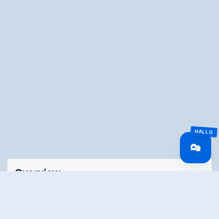
Overview
Wandeltijd
03:30 h
Lengte
6.07 km