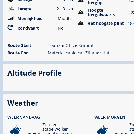
10
bergop
Lengte
21.81 km
Hoogte
22
bergafwaarts
Moeilijkheid
Middle
Het hoogste punt
18
Rondvaart
No
Route Start
Tourism Office Krimml
Route End
Material cable car Zittauer Hut
Altitude Profile
Weather
WEER VANDAAG
WEER MORGEN
Zon- en
Zo
stapelwolken,
st
regenbuien en
re