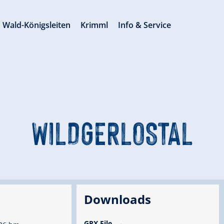
Wald-Königsleiten
Krimml
Info & Service
WILDGERLOSTAL
Downloads
GPX File