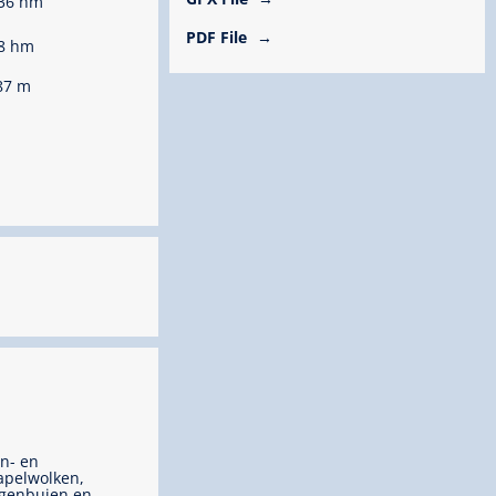
36 hm
PDF File
8 hm
87 m
n- en
apelwolken,
genbuien en