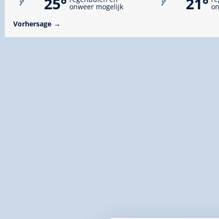
25°
21°
onweer mogelijk
on
Vorhersage