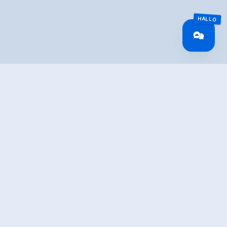
TION
tain pass and hut visit.
ed right at the start from Krimml over the
Gerlos Alpine