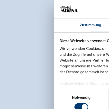
Zustimmung
Diese Webseite verwendet 
Wir verwenden Cookies, um I
und die Zugriffe auf unsere 
Website an unsere Partner fü
möglicherweise mit weiteren
der Dienste gesammelt habe
Medieninhaber & Herausgebe
Zeller Bergbahnen Zillert
Einwilligungsauswahl
Rohr 23// A-6280 Zell am Zill
Notwendig
Tel: +43 5282 7165// info@zi
www.zillertalarena.com