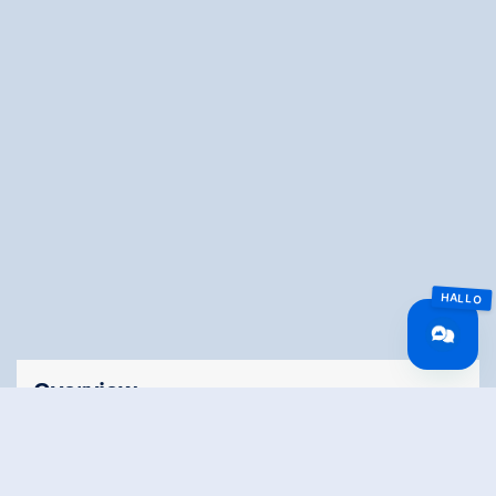
Overview
Looptijd
01:25 h
Lengte
6.79 km