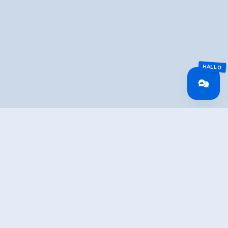
Overview
Lengte
6 km
Moeilijkheid
Middle
Hoogtewinst
643 hm
bergop
Het hoogste punt
1833 m