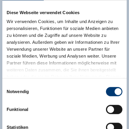
Diese Webseite verwendet Cookies
Wir verwenden Cookies, um Inhalte und Anzeigen zu
personalisieren, Funktionen für soziale Medien anbieten
zu können und die Zugriffe auf unsere Website zu
analysieren. Außerdem geben wir Informationen zu Ihrer
Verwendung unserer Website an unsere Partner für
soziale Medien, Werbung und Analysen weiter. Unsere
Partner führen diese Informationen möglicherweise mit
weiteren Daten zusammen, die Sie ihnen bereitgestellt
haben oder die sie im Rahmen Ihrer Nutzung der Dienste
gesammelt haben.
Einwilligungsauswahl
Notwendig
Medieninhaber & Herausgeber:
Zeller Bergbahnen Zillertal GmbH & Co KG
Funktional
Rohr 23// A-6280 Zell am Ziller
Tel: +43 5282 7165// info@zillertalarena.com
www.zillertalarena.com
Statistiken