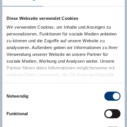
Diese Webseite verwendet Cookies
Wir verwenden Cookies, um Inhalte und Anzeigen zu
personalisieren, Funktionen für soziale Medien anbieten
zu können und die Zugriffe auf unsere Website zu
analysieren. Außerdem geben wir Informationen zu Ihrer
Verwendung unserer Website an unsere Partner für
soziale Medien, Werbung und Analysen weiter. Unsere
Partner führen diese Informationen möglicherweise mit
weiteren Daten zusammen, die Sie ihnen bereitgestellt
haben oder die sie im Rahmen Ihrer Nutzung der Dienste
gesammelt haben.
Einwilligungsauswahl
Notwendig
Medieninhaber & Herausgeber:
Zeller Bergbahnen Zillertal GmbH & Co KG
Funktional
Rohr 23// A-6280 Zell am Ziller
Tel: +43 5282 7165// info@zillertalarena.com