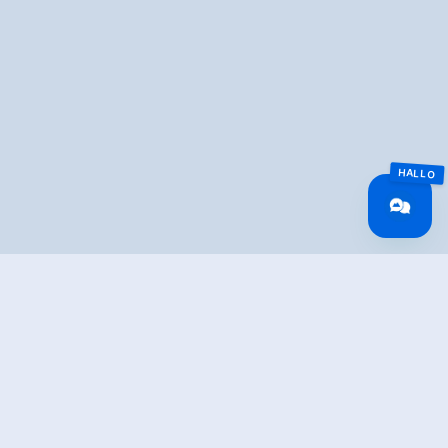
Overview
🅂
Lengte
0.93 km
Moeilijkheid
Middle
Hoogte
126 hm
bergafwaarts