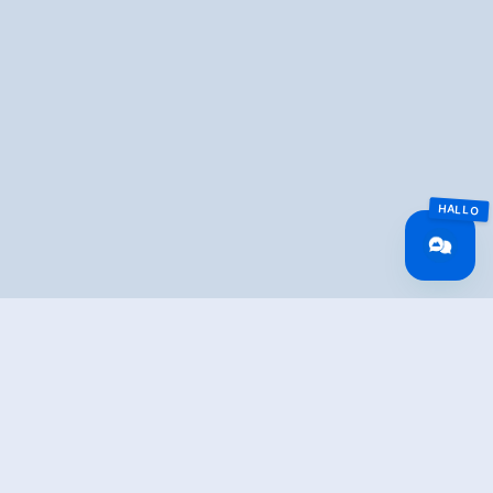
Overview
🅂
Lengte
1.5 km
Moeilijkheid
Easy
gesneeuwd
No