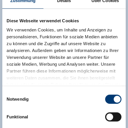
Zustimmung
Details
Über Cookies
Diese Webseite verwendet Cookies
Wir verwenden Cookies, um Inhalte und Anzeigen zu
personalisieren, Funktionen für soziale Medien anbieten
zu können und die Zugriffe auf unsere Website zu
analysieren. Außerdem geben wir Informationen zu Ihrer
Verwendung unserer Website an unsere Partner für
soziale Medien, Werbung und Analysen weiter. Unsere
Partner führen diese Informationen möglicherweise mit
weiteren Daten zusammen, die Sie ihnen bereitgestellt
haben oder die sie im Rahmen Ihrer Nutzung der Dienste
gesammelt haben.
Einwilligungsauswahl
Notwendig
Medieninhaber & Herausgeber:
Zeller Bergbahnen Zillertal GmbH & Co KG
Funktional
Rohr 23// A-6280 Zell am Ziller
Tel: +43 5282 7165// info@zillertalarena.com