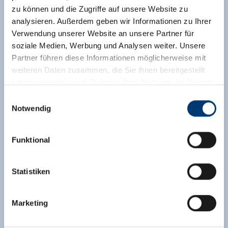
zu können und die Zugriffe auf unsere Website zu
analysieren. Außerdem geben wir Informationen zu Ihrer
Verwendung unserer Website an unsere Partner für
soziale Medien, Werbung und Analysen weiter. Unsere
Partner führen diese Informationen möglicherweise mit
weiteren Daten zusammen, die Sie ihnen bereitgestellt
haben oder die sie im Rahmen Ihrer Nutzung der Dienste
gesammelt haben.
Einwilligungsauswahl
Notwendig
Medieninhaber & Herausgeber:
Zeller Bergbahnen Zillertal GmbH & Co KG
Funktional
Rohr 23// A-6280 Zell am Ziller
Tel: +43 5282 7165// info@zillertalarena.com
www.zillertalarena.com
Statistiken
Marketing