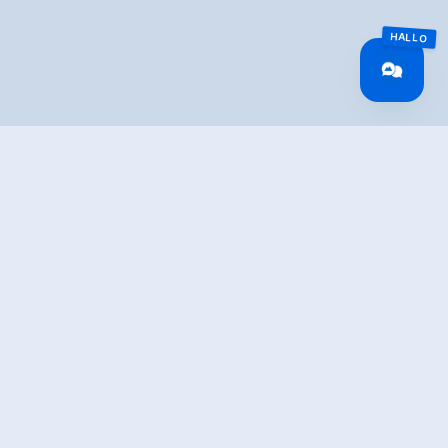
TION
cipal office, head out of the valley along the road and
ou reach the Gasthaus Märzenklamm inn. Here, you
rail steeply up to Antoniuskapelle chapel before joining