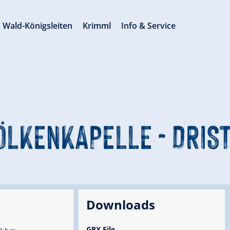
Wald-Königsleiten
Krimml
Info & Service
ÖLKENKAPELLE - DRIST
Downloads
GPX File