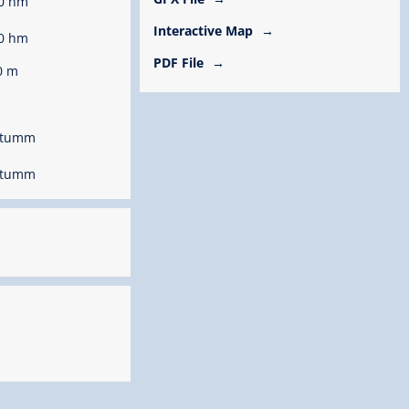
0 hm
Interactive Map
0 hm
PDF File
0 m
 Stumm
 Stumm