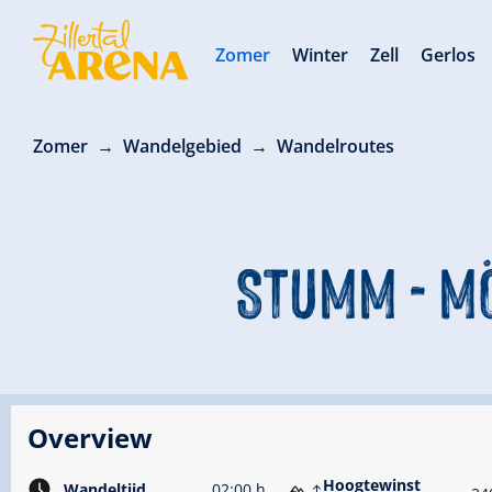
Zomer
Winter
Zell
Gerlos
Zomer
Wandelgebied
Wandelroutes
STUMM - M
Overview
Hoogtewinst
Wandeltijd
02:00 h