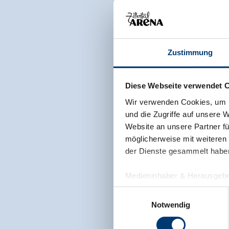
Zustimmung
Diese Webseite verwendet 
Wir verwenden Cookies, um I
und die Zugriffe auf unsere 
Website an unsere Partner fü
möglicherweise mit weiteren
der Dienste gesammelt habe
Medieninhaber & Herausgebe
Zeller Bergbahnen Zillert
Einwilligungsauswahl
Rohr 23// A-6280 Zell am Zill
Notwendig
Tel: +43 5282 7165// info@zi
www.zillertalarena.com