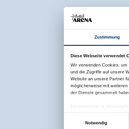
Zustimmung
Diese Webseite verwendet 
Wir verwenden Cookies, um I
und die Zugriffe auf unsere 
Website an unsere Partner fü
möglicherweise mit weiteren
der Dienste gesammelt habe
Medieninhaber & Herausgebe
Zeller Bergbahnen Zillert
Einwilligungsauswahl
Rohr 23// A-6280 Zell am Zill
Notwendig
Tel: +43 5282 7165// info@zi