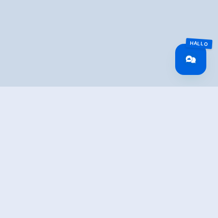
TION
sy running and Nordic walking route Road surface: