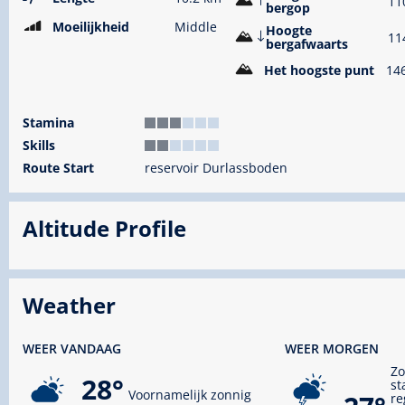
11
bergop
Moeilijkheid
Middle
Hoogte
11
bergafwaarts
Het hoogste punt
14
Stamina
Skills
Route Start
reservoir Durlassboden
Altitude Profile
Weather
WEER VANDAAG
WEER MORGEN
Zo
28°
st
Voornamelijk zonnig
re