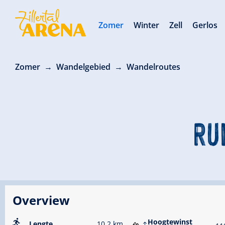
Zomer
Winter
Zell
Gerlos
Zomer
Wandelgebied
Wandelroutes
RU
Overview
Hoogtewinst
Lengte
10.2 km