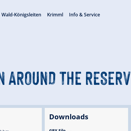
Wald-Königsleiten
Krimml
Info & Service
N AROUND THE RESERV
Downloads
GPX File