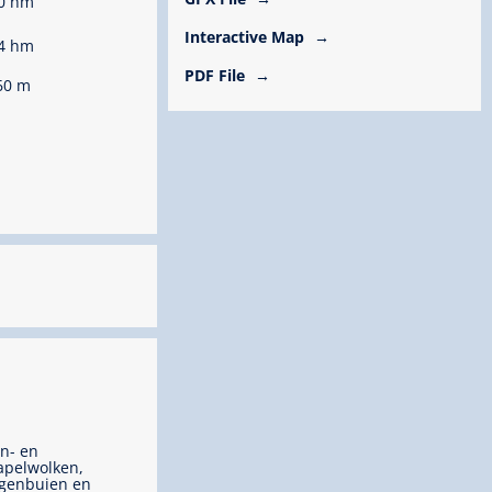
0 hm
Interactive Map
4 hm
PDF File
60 m
n- en
apelwolken,
genbuien en