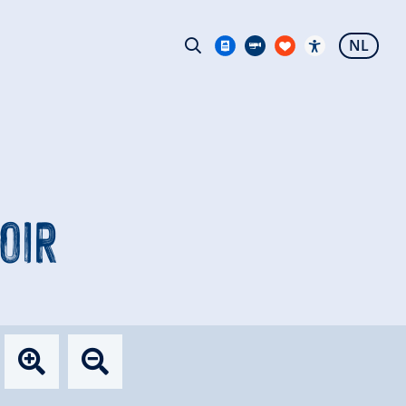
NL
OIR