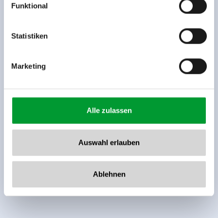
Funktional
Rohr 23// A-6280 Zell am Ziller
Tel: +43 5282 7165// info@zillertalarena.com
www.zillertalarena.com
Statistiken
Marketing
Alle zulassen
Auswahl erlauben
Ablehnen