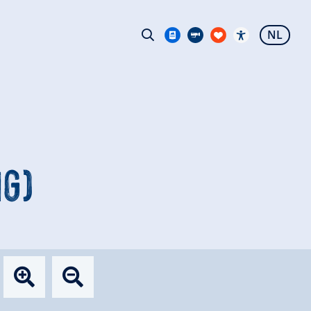
NL
NG)