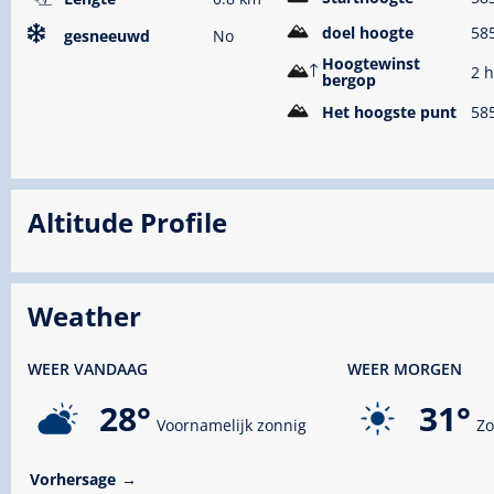
doel hoogte
58
gesneeuwd
No
Hoogtewinst
2 
bergop
Het hoogste punt
58
Altitude Profile
Weather
WEER VANDAAG
WEER MORGEN
28°
31°
Voornamelijk zonnig
Zo
Vorhersage