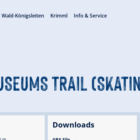
Wald-Königsleiten
Krimml
Info & Service
SEUMS TRAIL (SKATI
Downloads
3 m
GPX File