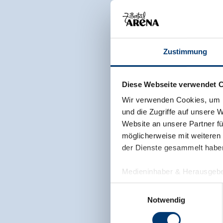
Zustimmung
Diese Webseite verwendet 
Wir verwenden Cookies, um I
und die Zugriffe auf unsere 
Website an unsere Partner fü
möglicherweise mit weiteren
der Dienste gesammelt habe
Medieninhaber & Herausgebe
Zeller Bergbahnen Zillert
Einwilligungsauswahl
Rohr 23// A-6280 Zell am Zill
Notwendig
Tel: +43 5282 7165// info@zi
www.zillertalarena.com