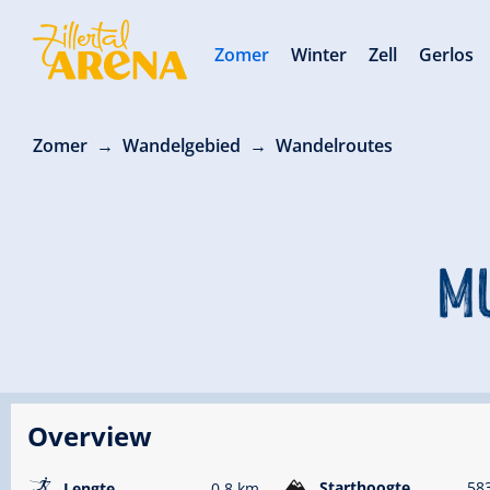
Zomer
Winter
Zell
Gerlos
Zomer
Wandelgebied
Wandelroutes
MU
Overview
🅇
Starthoogte
58
Lengte
0.8 km