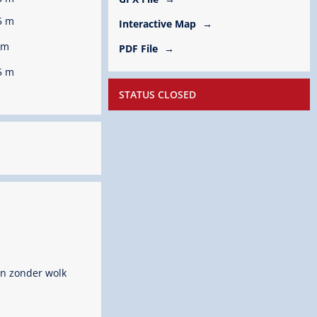
5 m
Interactive Map
hm
PDF File
5 m
STATUS CLOSED
n zonder wolk