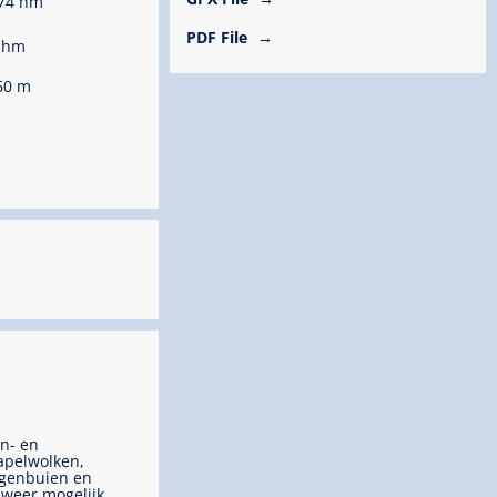
74 hm
PDF File
 hm
60 m
n- en
apelwolken,
genbuien en
weer mogelijk