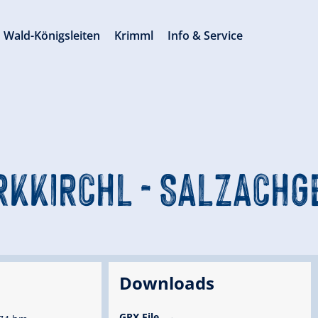
Wald-Königsleiten
Krimml
Info & Service
KKIRCHL - SALZACHG
Downloads
GPX File