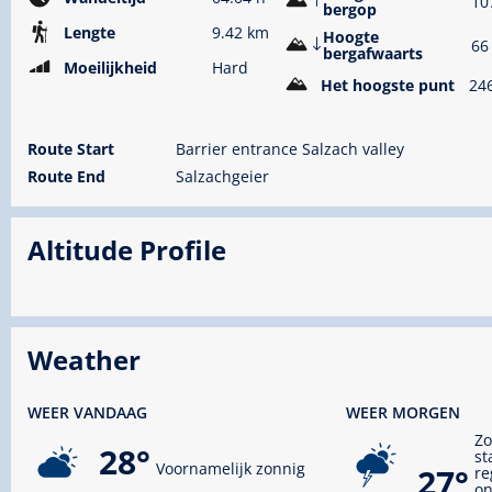
10
bergop
Lengte
9.42 km
Hoogte
66
bergafwaarts
Moeilijkheid
Hard
Het hoogste punt
24
Route Start
Barrier entrance Salzach valley
Route End
Salzachgeier
Altitude Profile
Weather
WEER VANDAAG
WEER MORGEN
Zo
28°
st
Voornamelijk zonnig
27°
re
on