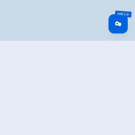
TION
 of the main river of the state of Salzburg - the Salzach
 at the entrance of the Salzach valley directly on the old