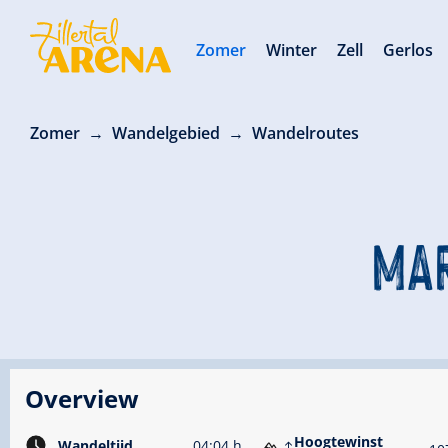
Zomer
Winter
Zell
Gerlos
Zomer
Wandelgebied
Wandelroutes
MAR
Overview
Hoogtewinst
Wandeltijd
04:04 h