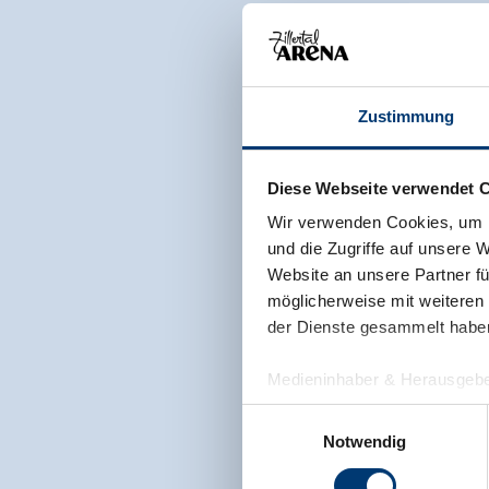
Zustimmung
Diese Webseite verwendet 
Wir verwenden Cookies, um I
und die Zugriffe auf unsere 
Website an unsere Partner fü
möglicherweise mit weiteren
der Dienste gesammelt habe
Medieninhaber & Herausgebe
Zeller Bergbahnen Zillert
Einwilligungsauswahl
Rohr 23// A-6280 Zell am Zill
Notwendig
Tel: +43 5282 7165// info@zi
www.zillertalarena.com