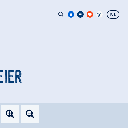
NL
EIER