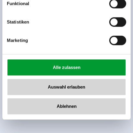
Funktional
Rohr 23// A-6280 Zell am Ziller
Tel: +43 5282 7165// info@zillertalarena.com
www.zillertalarena.com
Statistiken
Marketing
Alle zulassen
Auswahl erlauben
Ablehnen