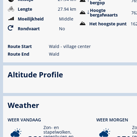
76
bergop
Lengte
27.94 km
Hoogte
76
bergafwaarts
Moeilijkheid
Middle
Het hoogste punt
16
Rondvaart
No
Route Start
Wald - village center
Route End
Wald
Altitude Profile
Weather
WEER VANDAAG
WEER MORGEN
Zon- en
Zo
stapelwolken,
st
regenbuien en
re