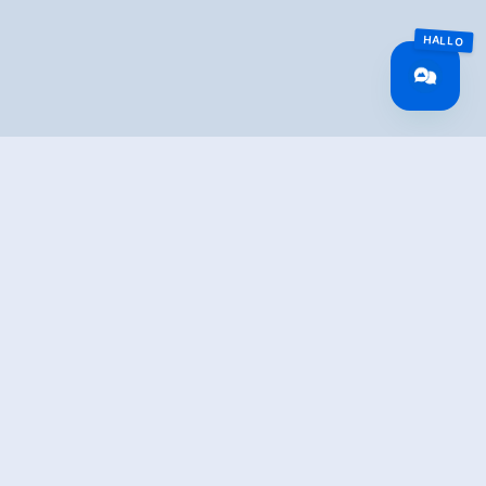
TION
Wald at the church take the B 165 along the old Gerlos