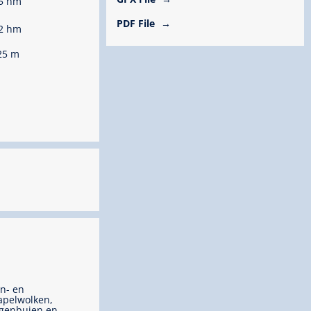
5 hm
PDF File
2 hm
25 m
n- en
apelwolken,
genbuien en