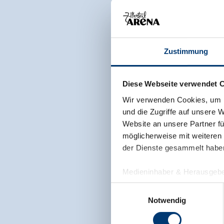
Zustimmung
Diese Webseite verwendet 
Wir verwenden Cookies, um I
und die Zugriffe auf unsere 
Website an unsere Partner fü
möglicherweise mit weiteren
der Dienste gesammelt habe
Medieninhaber & Herausgebe
Zeller Bergbahnen Zillert
Einwilligungsauswahl
Rohr 23// A-6280 Zell am Zill
Notwendig
Tel: +43 5282 7165// info@zi
www.zillertalarena.com