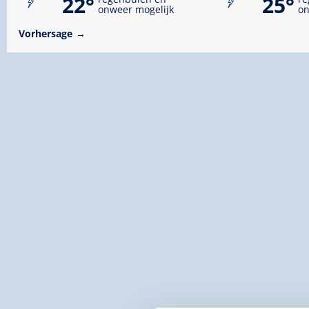
22°
25°
onweer mogelijk
on
Vorhersage