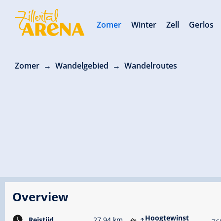
Zomer
Winter
Zell
Gerlos
Zomer
Wandelgebied
Wandelroutes
Overview
Hoogtewinst
Reistijd
27.94 km