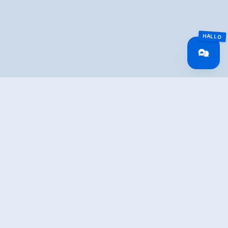
Altitude Profile
Weather
WEER VANDAAG
28°
Voornamelijk zonnig