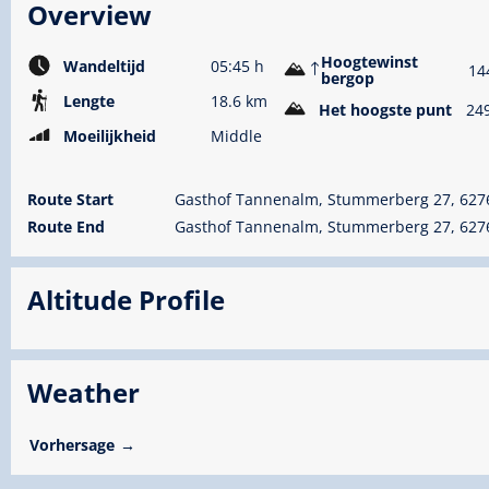
Overview
Hoogtewinst
Wandeltijd
05:45 h
14
bergop
Lengte
18.6 km
Het hoogste punt
24
Moeilijkheid
Middle
Route Start
Gasthof Tannenalm, Stummerberg 27, 62
Route End
Gasthof Tannenalm, Stummerberg 27, 62
Altitude Profile
Weather
Vorhersage