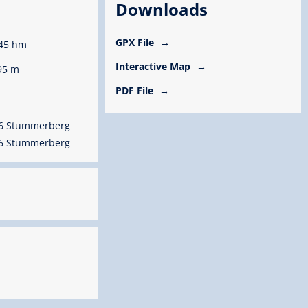
Downloads
GPX File
45 hm
Interactive Map
95 m
PDF File
76 Stummerberg
76 Stummerberg