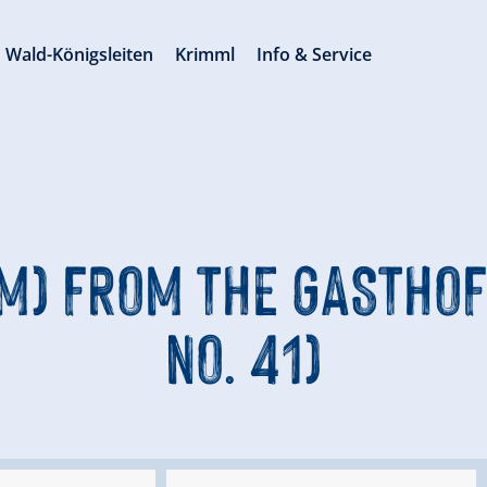
Wald-Königsleiten
Krimml
Info & Service
M) FROM THE GASTHOF
NO. 41)