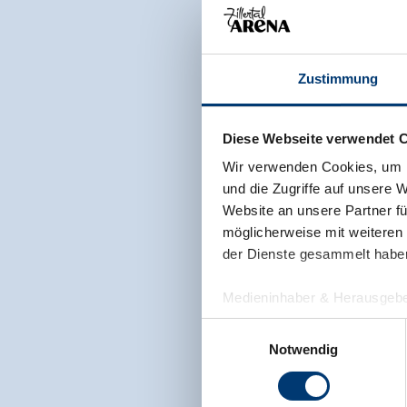
Zustimmung
Diese Webseite verwendet 
Wir verwenden Cookies, um I
und die Zugriffe auf unsere 
Website an unsere Partner fü
möglicherweise mit weiteren
der Dienste gesammelt habe
Medieninhaber & Herausgebe
Zeller Bergbahnen Zillert
Einwilligungsauswahl
Rohr 23// A-6280 Zell am Zill
Notwendig
Tel: +43 5282 7165// info@zi
www.zillertalarena.com