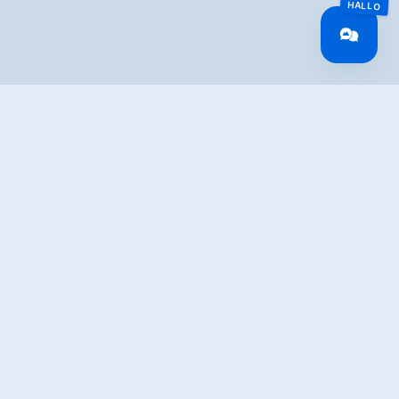
TION
ads in front of the Tannenalm (parking area for hikers)
route to the hiking trail/forest trail junction is along a