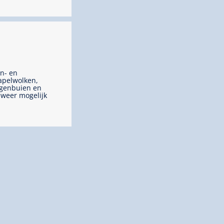
n- en
apelwolken,
genbuien en
weer mogelijk