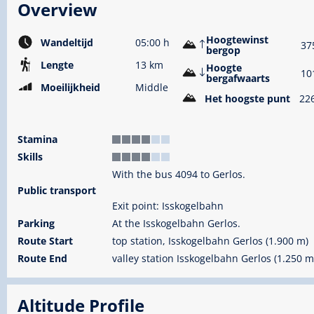
Overview
Hoogtewinst
Wandeltijd
05:00 h
37
bergop
Lengte
13 km
Hoogte
10
bergafwaarts
Moeilijkheid
Middle
Het hoogste punt
22
Stamina
Skills
With the bus 4094 to Gerlos.
Public transport
Exit point: Isskogelbahn
Parking
At the Isskogelbahn Gerlos.
Route Start
top station, Isskogelbahn Gerlos (1.900 m)
Route End
valley station Isskogelbahn Gerlos (1.250 m
Altitude Profile