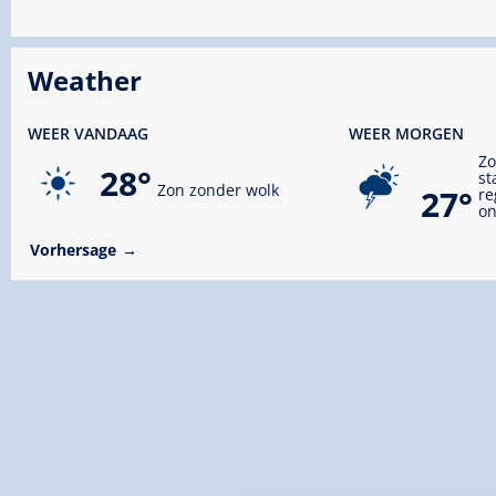
Weather
WEER VANDAAG
WEER MORGEN
Zo
28°
st
Zon zonder wolk
27°
re
on
Vorhersage