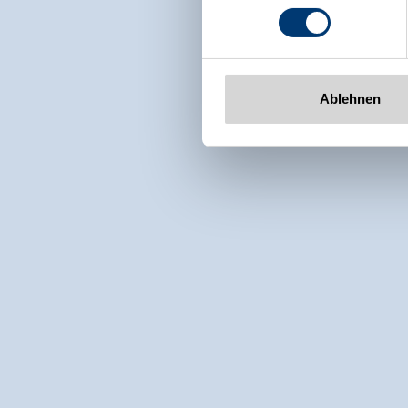
Tel: +43 5282 7165// info@zi
www.zillertalarena.com
Ablehnen