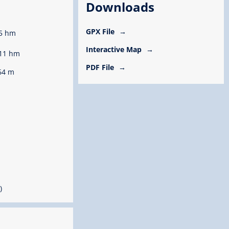
Downloads
GPX File
5 hm
Interactive Map
11 hm
PDF File
64 m
)