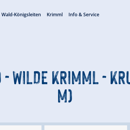
Wald-Königsleiten
Krimml
Info & Service
) - WILDE KRIMML - K
M)