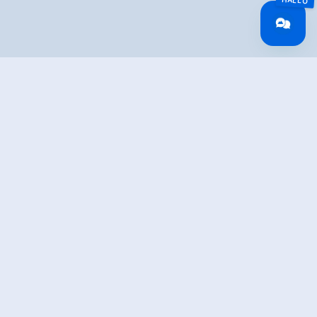
Overview
Wandeltijd
01:39 h
Lengte
4.6 km
Moeilijkheid
Middle
Hoogtewinst
208 hm
bergop
Hoogte
208 hm
bergafwaarts
Het hoogste punt
860 m
Route Start
Hart parish church, Kirchplatz 2, 6265 Hart im Zillertal
Route End