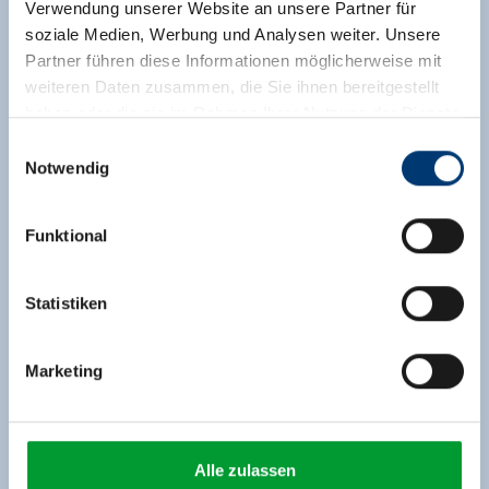
Verwendung unserer Website an unsere Partner für
soziale Medien, Werbung und Analysen weiter. Unsere
Partner führen diese Informationen möglicherweise mit
weiteren Daten zusammen, die Sie ihnen bereitgestellt
haben oder die sie im Rahmen Ihrer Nutzung der Dienste
gesammelt haben.
Einwilligungsauswahl
Notwendig
Medieninhaber & Herausgeber:
Zeller Bergbahnen Zillertal GmbH & Co KG
Funktional
Rohr 23// A-6280 Zell am Ziller
Tel: +43 5282 7165// info@zillertalarena.com
www.zillertalarena.com
Statistiken
Marketing
Alle zulassen