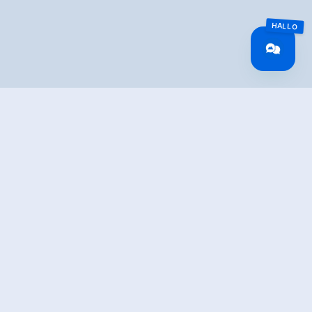
TION
taster tour for the whole family up to the Issalm.
tour for the whole family to the Issalm. The gravel road,