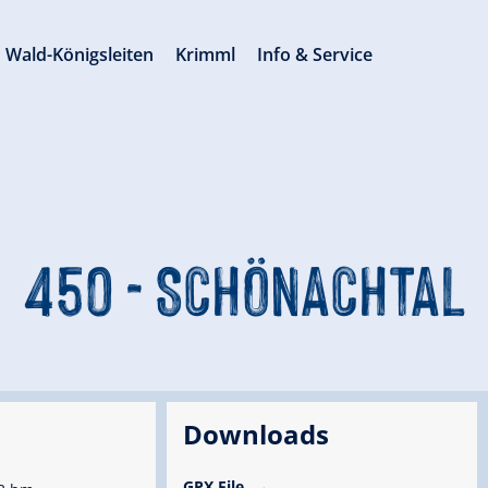
Wald-Königsleiten
Krimml
Info & Service
450 - SCHÖNACHTAL
Downloads
GPX File