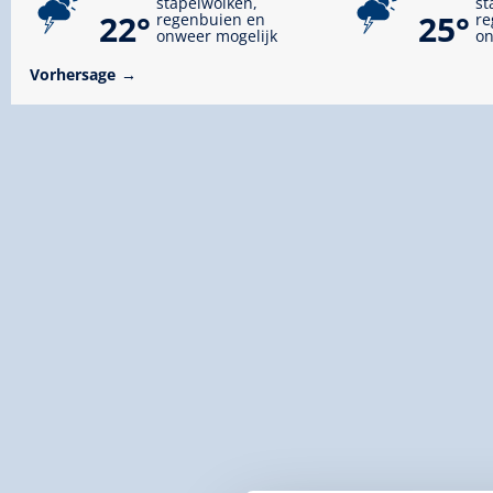
stapelwolken,
st
22°
25°
regenbuien en
re
onweer mogelijk
on
Vorhersage