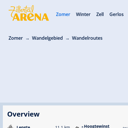
Zomer
Winter
Zell
Gerlos
Zomer
Wandelgebied
Wandelroutes
Overview
Hoogtewinst
Lengte
11.1 km