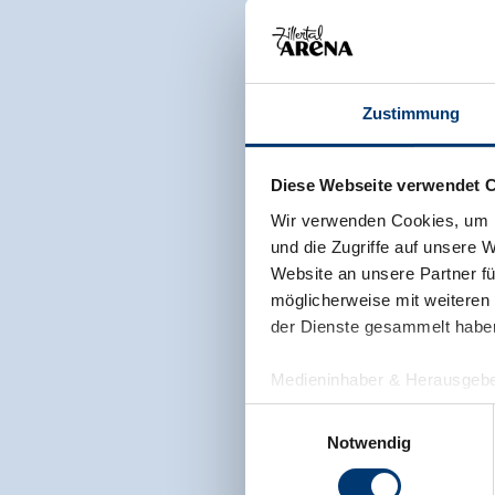
Zustimmung
Diese Webseite verwendet 
Wir verwenden Cookies, um I
und die Zugriffe auf unsere 
Website an unsere Partner fü
möglicherweise mit weiteren
der Dienste gesammelt habe
Medieninhaber & Herausgebe
Zeller Bergbahnen Zillert
Einwilligungsauswahl
Rohr 23// A-6280 Zell am Zill
Notwendig
Tel: +43 5282 7165// info@zi
www.zillertalarena.com