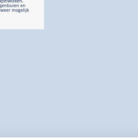
apelwolken,
genbuien en
weer mogelijk