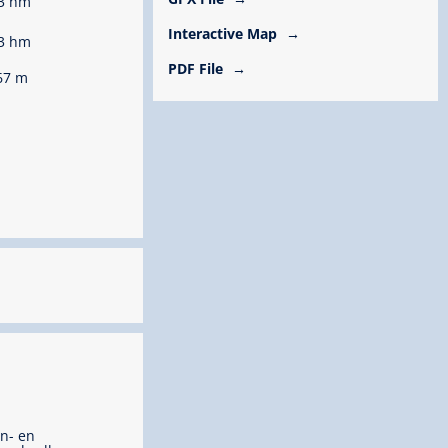
3 hm
Interactive Map
3 hm
PDF File
67 m
n- en