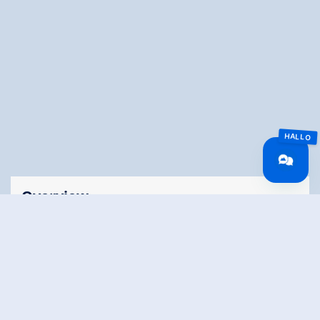
Overview
Lengte
10.9 km
Moeilijkheid
Hard
Rondvaart
No
Hoogtewinst
553 hm
bergop