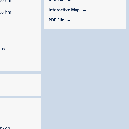
90 hm
Interactive Map
90 hm
PDF File
uts
n- en