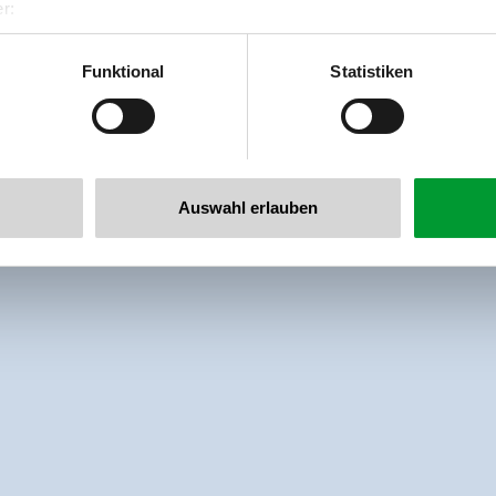
r:
al GmbH & Co KG
er
Funktional
Statistiken
llertalarena.com
Auswahl erlauben