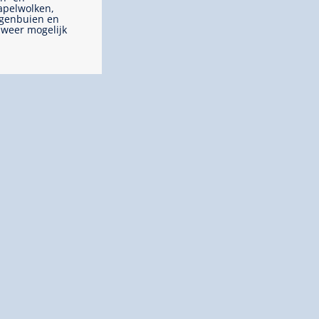
apelwolken,
genbuien en
weer mogelijk