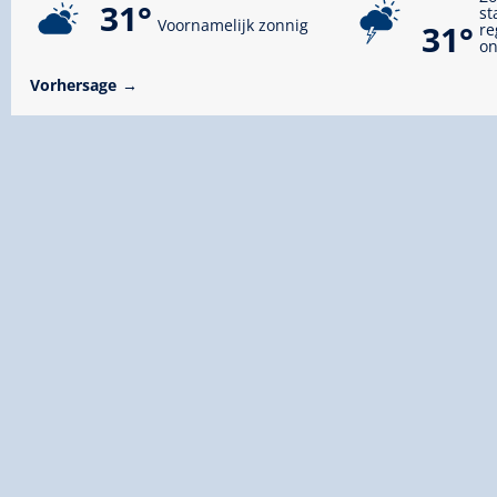
31°
st
Voornamelijk zonnig
31°
re
on
Vorhersage