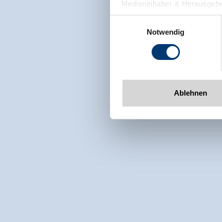
Medieninhaber & Herausgebe
Zeller Bergbahnen Zillert
Einwilligungsauswahl
Rohr 23// A-6280 Zell am Zill
Notwendig
Tel: +43 5282 7165// info@zi
www.zillertalarena.com
Ablehnen