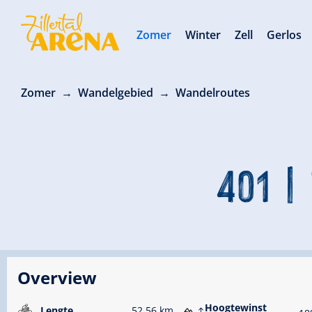
Zomer
Winter
Zell
Gerlos
Zomer
Wandelgebied
Wandelroutes
401 |
Overview
Hoogtewinst
Lengte
52.56 km