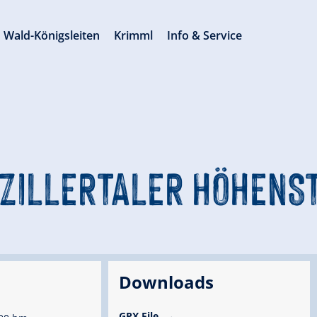
Wald-Königsleiten
Krimml
Info & Service
 ZILLERTALER HÖHENST
Downloads
GPX File