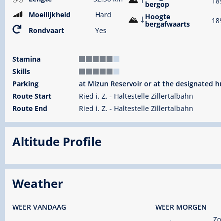
18
bergop
Moeilijkheid
Hard
Hoogte
18
bergafwaarts
Rondvaart
Yes
Stamina
Skills
Parking
at Mizun Reservoir or at the designated h
Route Start
Ried i. Z. - Haltestelle Zillertalbahn
Route End
Ried i. Z. - Haltestelle Zillertalbahn
Altitude Profile
Weather
WEER VANDAAG
WEER MORGEN
Zo