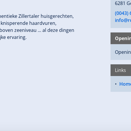
6281 G
(0043)
ntieke Zillertaler huisgerechten,
info@r
n, knisperende haardvuren,
boven zeeniveau ... al deze dingen
ke ervaring.
Openin
Openin
Links
Home