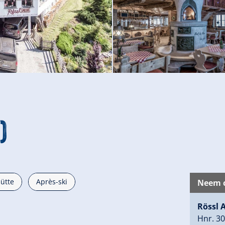
)
hütte
Après-ski
Neem c
Rössl 
Hnr. 3