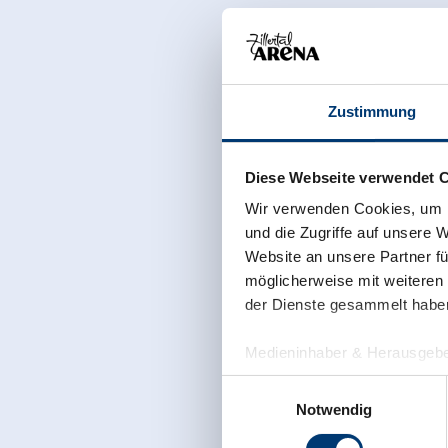
Zustimmung
Diese Webseite verwendet 
Wir verwenden Cookies, um I
und die Zugriffe auf unsere 
Website an unsere Partner fü
möglicherweise mit weiteren
der Dienste gesammelt habe
Medieninhaber & Herausgebe
Zeller Bergbahnen Zillert
Einwilligungsauswahl
Rohr 23// A-6280 Zell am Zill
Notwendig
Tel: +43 5282 7165// info@zi