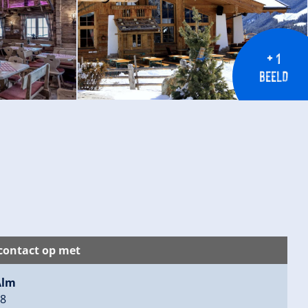
+ 1
BEELD
ontact op met
Alm
08