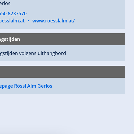
erlos
 650 8237570
oesslalm.at
•
www.roesslalm.at/
gstijden
gstijden volgens uithangbord
page Rössl Alm Gerlos