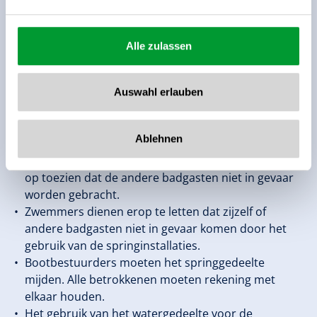
Droneopnames zijn alleen toegestaan na
voorafgaande toestemming van het personeel van
de Zeller Bergbahnen.
Alle zulassen
2.4 Springgedeelte
Auswahl erlauben
Het gebruik van de springinstallaties kan worden
beperkt als het aantal bezoekers daartoe aanleiding
Ablehnen
geeft.
Gebruikers van de springinstallaties moeten er zelf
op toezien dat de andere badgasten niet in gevaar
worden gebracht.
Zwemmers dienen erop te letten dat zijzelf of
andere badgasten niet in gevaar komen door het
gebruik van de springinstallaties.
Bootbestuurders moeten het springgedeelte
mijden. Alle betrokkenen moeten rekening met
elkaar houden.
Het gebruik van het watergedeelte voor de