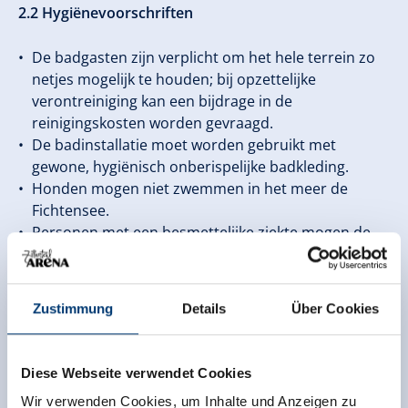
2.2 Hygiënevoorschriften
De badgasten zijn verplicht om het hele terrein zo
netjes mogelijk te houden; bij opzettelijke
verontreiniging kan een bijdrage in de
reinigingskosten worden gevraagd.
De badinstallatie moet worden gebruikt met
gewone, hygiënisch onberispelijke badkleding.
Honden mogen niet zwemmen in het meer de
Fichtensee.
Personen met een besmettelijke ziekte mogen de
badinstallatie niet bezoeken.
Het gebruik van zeep, shampoos of wasmiddelen en
het wassen van badkleding in het meer de
Zustimmung
Details
Über Cookies
Fichtensee is verboden.
Afval moet in de daarvoor bestemde
afvalcontainers worden gegooid..
Diese Webseite verwendet Cookies
Wir verwenden Cookies, um Inhalte und Anzeigen zu