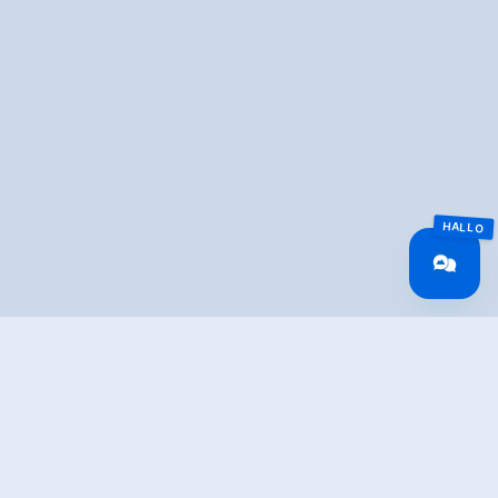
Overview
Lengte
0.5 km
Moeilijkheid
Easy
Rondvaart
Yes