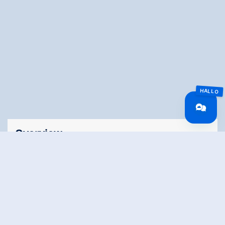
Overview
Reistijd
3.55 km
Lengte
3.55 km
Moeilijkheid
Easy
Rondvaart
No
Hoogtewinst
20 hm
bergop