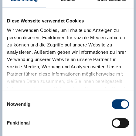
Diese Webseite verwendet Cookies
Wir verwenden Cookies, um Inhalte und Anzeigen zu
personalisieren, Funktionen für soziale Medien anbieten
zu können und die Zugriffe auf unsere Website zu
analysieren. Außerdem geben wir Informationen zu Ihrer
Verwendung unserer Website an unsere Partner für
soziale Medien, Werbung und Analysen weiter. Unsere
Partner führen diese Informationen möglicherweise mit
weiteren Daten zusammen, die Sie ihnen bereitgestellt
haben oder die sie im Rahmen Ihrer Nutzung der Dienste
gesammelt haben.
Einwilligungsauswahl
Notwendig
Medieninhaber & Herausgeber:
Zeller Bergbahnen Zillertal GmbH & Co KG
Funktional
Rohr 23// A-6280 Zell am Ziller
Tel: +43 5282 7165// info@zillertalarena.com