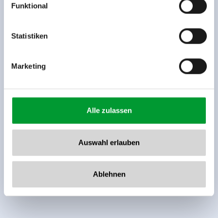
Funktional
Rohr 23// A-6280 Zell am Ziller
Tel: +43 5282 7165// info@zillertalarena.com
www.zillertalarena.com
Statistiken
Marketing
Alle zulassen
Auswahl erlauben
Ablehnen