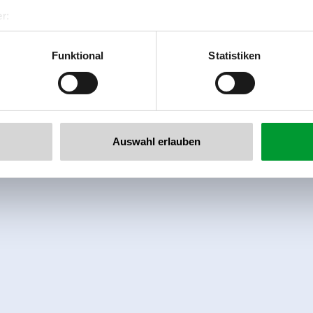
r:
al GmbH & Co KG
er
Funktional
Statistiken
llertalarena.com
Auswahl erlauben