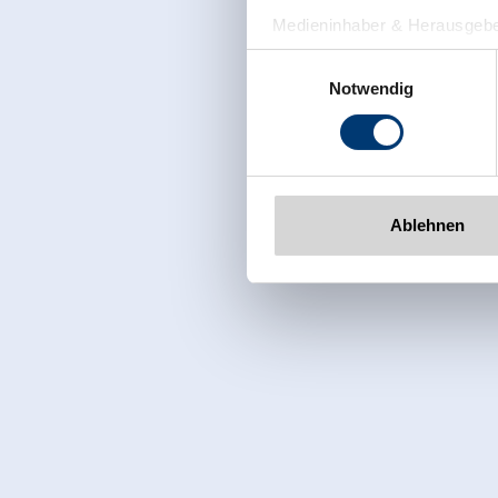
Medieninhaber & Herausgebe
Zeller Bergbahnen Zillert
Einwilligungsauswahl
Rohr 23// A-6280 Zell am Zill
Notwendig
Tel: +43 5282 7165// info@zi
www.zillertalarena.com
Ablehnen