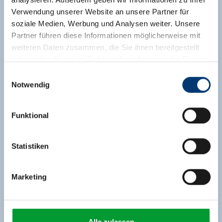
Verwendung unserer Website an unsere Partner für
soziale Medien, Werbung und Analysen weiter. Unsere
Partner führen diese Informationen möglicherweise mit
weiteren Daten zusammen, die Sie ihnen bereitgestellt
haben oder die sie im Rahmen Ihrer Nutzung der Dienste
gesammelt haben.
Einwilligungsauswahl
Notwendig
Medieninhaber & Herausgeber:
Zeller Bergbahnen Zillertal GmbH & Co KG
Funktional
Rohr 23// A-6280 Zell am Ziller
Tel: +43 5282 7165// info@zillertalarena.com
www.zillertalarena.com
Statistiken
Marketing
Alle zulassen