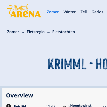
Zomer
Winter
Zell
Gerlos
Zomer
Fietsregio
Fietstochten
KRIMML - H
Overview
Hoogtewinst
Reistijd
12.4 km