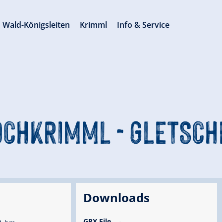
Wald-Königsleiten
Krimml
Info & Service
OCHKRIMML - GLETSC
Downloads
GPX File