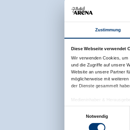
Zustimmung
Diese Webseite verwendet 
Wir verwenden Cookies, um I
und die Zugriffe auf unsere 
Website an unsere Partner fü
möglicherweise mit weiteren
der Dienste gesammelt habe
Medieninhaber & Herausgebe
Zeller Bergbahnen Zillert
Einwilligungsauswahl
Rohr 23// A-6280 Zell am Zill
Notwendig
Tel: +43 5282 7165// info@zi
www.zillertalarena.com