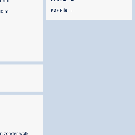
1 hm
PDF File
40 m
n zonder wolk