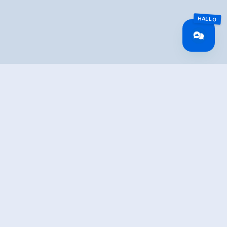
TION
los Alpenstraße to the Gletscherblickalm with a