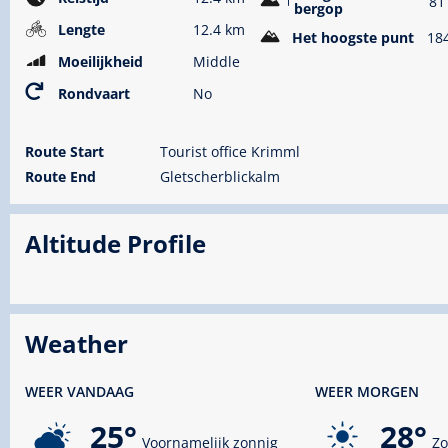
81
bergop
Lengte
12.4 km
Het hoogste punt
18
Moeilijkheid
Middle
Rondvaart
No
Route Start
Tourist office Krimml
Route End
Gletscherblickalm
Altitude Profile
Weather
WEER VANDAAG
WEER MORGEN
25°
28°
Voornamelijk zonnig
Zo