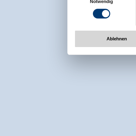
Notwendig
Tel: +43 5282 7165// info@zi
www.zillertalarena.com
Ablehnen