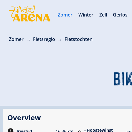
Zomer
Winter
Zell
Gerlos
Zomer
Fietsregio
Fietstochten
BI
Overview
Hoogtewinst
Reistijd
16.36 km