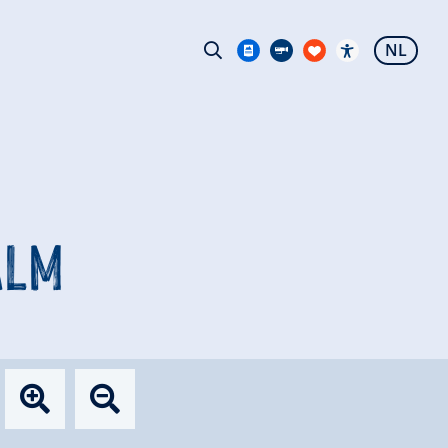
NL
ALM