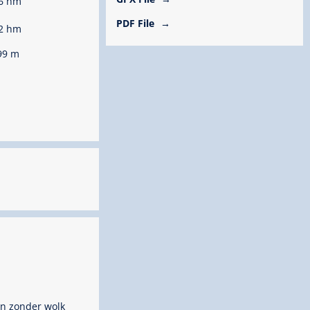
6 hm
PDF File
2 hm
99 m
n zonder wolk