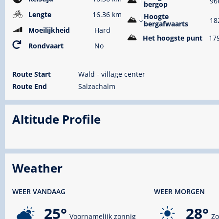
96
bergop
Lengte
16.36 km
Hoogte
18
bergafwaarts
Moeilijkheid
Hard
Het hoogste punt
17
Rondvaart
No
Route Start
Wald - village center
Route End
Salzachalm
Altitude Profile
Weather
WEER VANDAAG
WEER MORGEN
25°
28°
Voornamelijk zonnig
Zo