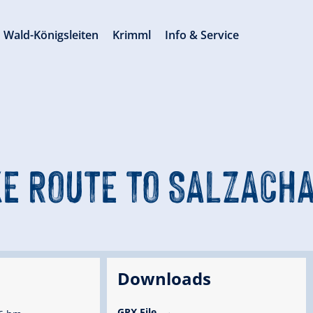
Wald-Königsleiten
Krimml
Info & Service
KE ROUTE TO SALZACH
Downloads
GPX File