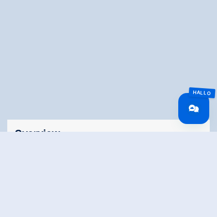
Overview
Lengte
10.9 km
Moeilijkheid
Hard
Rondvaart
No
Hoogtewinst
553 hm
bergop