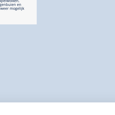
apelwolken,
genbuien en
weer mogelijk