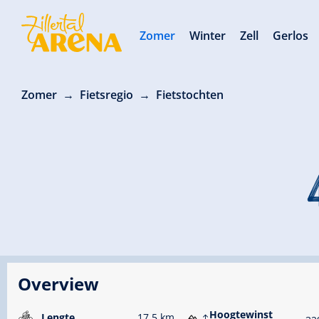
Zomer
Winter
Zell
Gerlos
Zomer
Fietsregio
Fietstochten
Overview
Hoogtewinst
Lengte
17.5 km