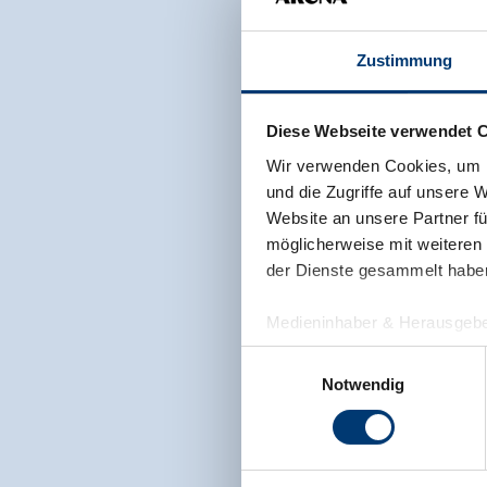
Zustimmung
Diese Webseite verwendet 
Wir verwenden Cookies, um I
und die Zugriffe auf unsere 
Website an unsere Partner fü
möglicherweise mit weiteren
der Dienste gesammelt habe
Medieninhaber & Herausgebe
Zeller Bergbahnen Zillert
Einwilligungsauswahl
Rohr 23// A-6280 Zell am Zill
Notwendig
Tel: +43 5282 7165// info@zi
www.zillertalarena.com