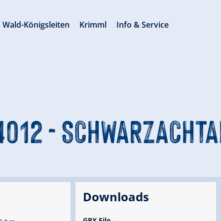
Wald-Königsleiten
Krimml
Info & Service
4012 - SCHWARZACHTA
Downloads
GPX File