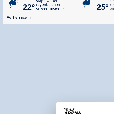
stapelwolken,
st
22°
25°
regenbuien en
re
onweer mogelijk
on
Vorhersage