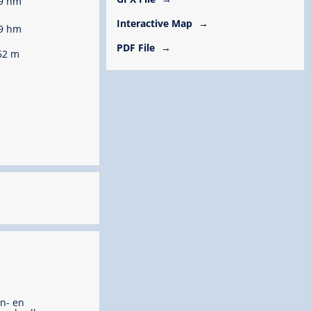
9 hm
Interactive Map
9 hm
PDF File
62 m
n- en