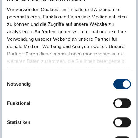
(0043) 5282 2386
Wir verwenden Cookies, um Inhalte und Anzeigen zu
(0043) 664 2457401
personalisieren, Funktionen für soziale Medien anbieten
info@hoteluntermetzger.at
zu können und die Zugriffe auf unsere Website zu
www.untermetzger.at
analysieren. Außerdem geben wir Informationen zu Ihrer
Verwendung unserer Website an unsere Partner für
soziale Medien, Werbung und Analysen weiter. Unsere
Partner führen diese Informationen möglicherweise mit
Terug naar het overzicht
weiteren Daten zusammen, die Sie ihnen bereitgestellt
haben oder die sie im Rahmen Ihrer Nutzung der Dienste
gesammelt haben.
Einwilligungsauswahl
Notwendig
Medieninhaber & Herausgeber:
Meld u nu aan voor de nieuwsbrief!
Zeller Bergbahnen Zillertal GmbH & Co KG
Funktional
Rohr 23// A-6280 Zell am Ziller
Tel: +43 5282 7165// info@zillertalarena.com
Registreer
www.zillertalarena.com
Statistiken