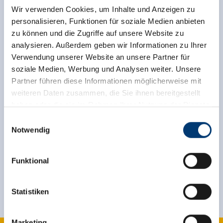
Wir verwenden Cookies, um Inhalte und Anzeigen zu
Verdere informatie
personalisieren, Funktionen für soziale Medien anbieten
zu können und die Zugriffe auf unsere Website zu
Zell-Gerlos Sommerkino 2026
analysieren. Außerdem geben wir Informationen zu Ihrer
Verwendung unserer Website an unsere Partner für
soziale Medien, Werbung und Analysen weiter. Unsere
Partner führen diese Informationen möglicherweise mit
Terug naar het overzicht
weiteren Daten zusammen, die Sie ihnen bereitgestellt
haben oder die sie im Rahmen Ihrer Nutzung der Dienste
gesammelt haben.
Einwilligungsauswahl
Notwendig
Medieninhaber & Herausgeber:
Meld u nu aan voor de nieuwsbrief!
Zeller Bergbahnen Zillertal GmbH & Co KG
Funktional
Rohr 23// A-6280 Zell am Ziller
Registreer
Tel: +43 5282 7165// info@zillertalarena.com
www.zillertalarena.com
Statistiken
Marketing