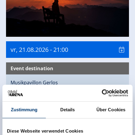
Ontmoetingspunt is dan om 20.30 uur in Restaurant
Erbhofa, Gmünd 34a Gerlos.
Let op de actuele informatie bij de Musikpavillon en
op HotelTV.
** Bij slecht weer gaat de voorstelling niet door.
vr, 21.08.2026
- 21:00
Event destination
Musikpavillon
Gerlos
Neem contact op met
Zustimmung
Details
Über Cookies
Gerlos 211
6281 Gerlos
Diese Webseite verwendet Cookies