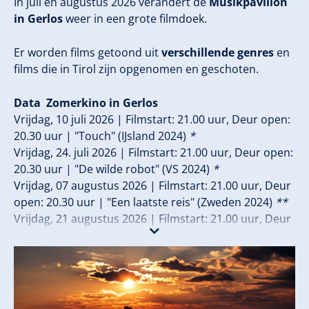
In juli en augustus 2026 verandert de
Musikpavillon
in Gerlos
weer in een grote filmdoek.
Er worden films getoond uit
verschillende genres
en
films die in Tirol zijn opgenomen en geschoten.
Data Zomerkino in Gerlos
Vrijdag, 10 juli 2026 | Filmstart: 21.00 uur, Deur open:
20.30 uur | "Touch" (IJsland 2024)
*
Vrijdag, 24. juli 2026 | Filmstart: 21.00 uur, Deur open:
20.30 uur | "De wilde robot" (VS 2024)
*
Vrijdag, 07 augustus 2026 | Filmstart: 21.00 uur, Deur
open: 20.30 uur | "Een laatste reis" (Zweden 2024)
**
Vrijdag, 21 augustus 2026 | Filmstart: 21.00 uur, Deur
open: 20.30 uur | "Ratatouille" (VS 2007)
*
* Bij slecht weer worden de films in het Farm
Resort Geislerhof vertoond: De schuur wordt
bioscoop.