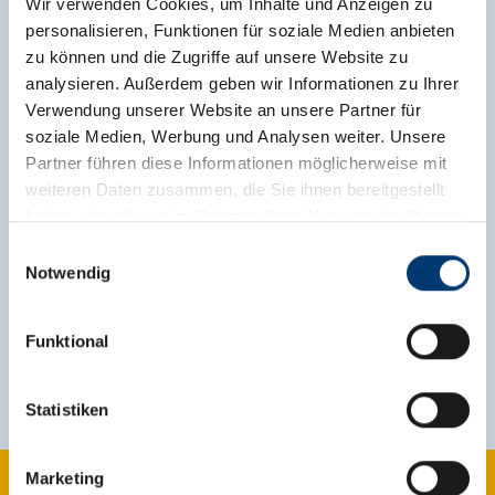
+43 6564 7358
Wir verwenden Cookies, um Inhalte und Anzeigen zu
info@hotelpost-krimml.at
personalisieren, Funktionen für soziale Medien anbieten
www.hotelpost-krimml.at
zu können und die Zugriffe auf unsere Website zu
analysieren. Außerdem geben wir Informationen zu Ihrer
Verwendung unserer Website an unsere Partner für
soziale Medien, Werbung und Analysen weiter. Unsere
Terug naar het overzicht
Partner führen diese Informationen möglicherweise mit
weiteren Daten zusammen, die Sie ihnen bereitgestellt
haben oder die sie im Rahmen Ihrer Nutzung der Dienste
gesammelt haben.
Einwilligungsauswahl
Notwendig
Meld u nu aan voor de nieuwsbrief!
Medieninhaber & Herausgeber:
Zeller Bergbahnen Zillertal GmbH & Co KG
Funktional
Rohr 23// A-6280 Zell am Ziller
Registreer
Tel: +43 5282 7165// info@zillertalarena.com
www.zillertalarena.com
Statistiken
Marketing