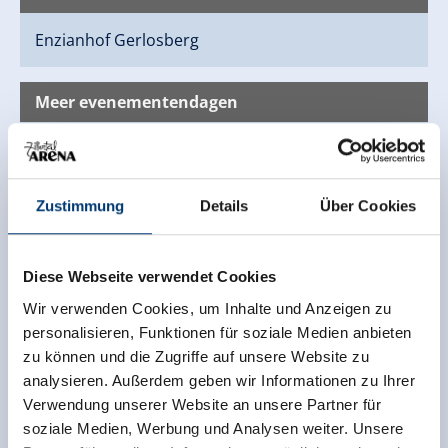
Enzianhof
Gerlosberg
Meer evenementendagen
za, 15.08.2026 - 18:00 uur
za, 22.08.2026 - 18:00 uur
Zustimmung
Details
Über Cookies
za, 29.08.2026 - 18:00 uur
Diese Webseite verwendet Cookies
za, 05.09.2026 - 18:00 uur
Wir verwenden Cookies, um Inhalte und Anzeigen zu
za, 12.09.2026 - 18:00 uur
personalisieren, Funktionen für soziale Medien anbieten
zu können und die Zugriffe auf unsere Website zu
za, 19.09.2026 - 18:00 uur
analysieren. Außerdem geben wir Informationen zu Ihrer
Verwendung unserer Website an unsere Partner für
za, 26.09.2026 - 18:00 uur
soziale Medien, Werbung und Analysen weiter. Unsere