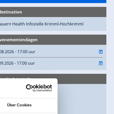
destination
auern Health Infostelle
Krimml-Hochkrimml
evenementendagen
08.2026 - 17:00 uur
09.2026 - 17:00 uur
ontact op met
auern Health
imml 37
rimml
Über Cookies
64 72020