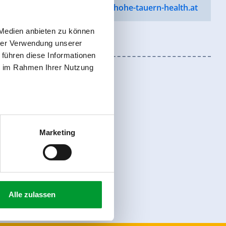
ohe-tauern-health.at
•
www.hohe-tauern-health.at
 Medien anbieten zu können
hrer Verwendung unserer
 führen diese Informationen
ie im Rahmen Ihrer Nutzung
Marketing
Registreer
Alle zulassen