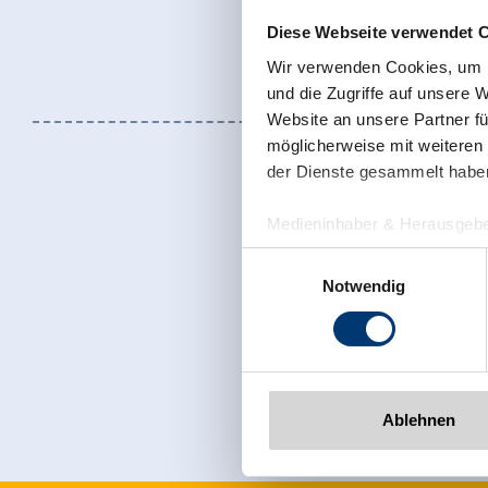
Diese Webseite verwendet 
Wir verwenden Cookies, um I
und die Zugriffe auf unsere 
Website an unsere Partner fü
möglicherweise mit weiteren
der Dienste gesammelt habe
Medieninhaber & Herausgebe
Zeller Bergbahnen Zillert
Einwilligungsauswahl
Rohr 23// A-6280 Zell am Zill
Notwendig
Tel: +43 5282 7165// info@zi
Meld u nu aan
www.zillertalarena.com
Ablehnen