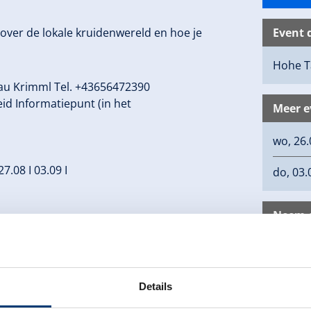
over de lokale kruidenwereld en hoe je
Event 
Hohe T
au Krimml Tel. +43656472390
d Informatiepunt (in het
Meer 
wo, 26.
27.08 I 03.09 I
do, 03.
Neem c
Hohe T
Oberkr
5743 K
Details
+43 65