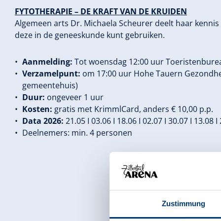
FYTOTHERAPIE – DE KRAFT VAN DE KRUIDEN
Algemeen arts Dr. Michaela Scheurer deelt haar kennis 
deze in de geneeskunde kunt gebruiken.
Aanmelding:
Tot woensdag 12:00 uur Toeristenbure
Verzamelpunt:
om 17:00 uur Hohe Tauern Gezondhei
gemeentehuis)
Duur:
ongeveer 1 uur
Kosten:
gratis met KrimmlCard, anders € 10,00 p.p.
Data 2026:
21.05 I 03.06 I 18.06 I 02.07 I 30.07 I 13.08 I 
Deelnemers: min. 4 personen
Zustimmung