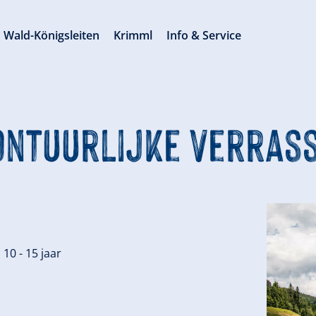
Wald-Königsleiten
Krimml
Info & Service
vontuurlijke Verras
10 - 15 jaar