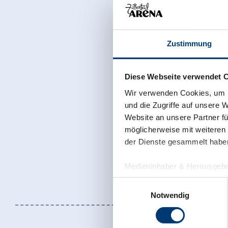
Zustimmung
Diese Webseite verwendet 
Wir verwenden Cookies, um I
und die Zugriffe auf unsere 
Website an unsere Partner fü
möglicherweise mit weiteren
der Dienste gesammelt habe
Medieninhaber & Herausgebe
Zeller Bergbahnen Zillert
Einwilligungsauswahl
Rohr 23// A-6280 Zell am Zill
Notwendig
Tel: +43 5282 7165// info@zi
www.zillertalarena.com