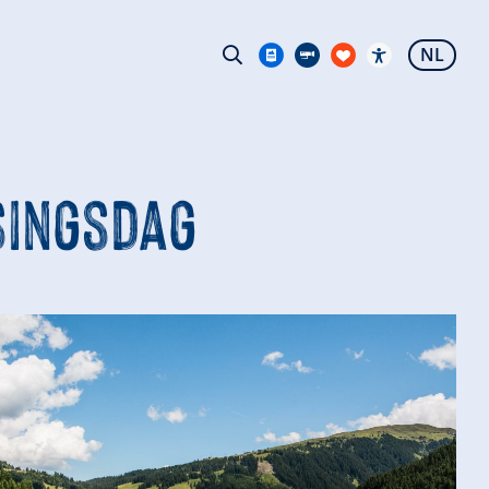
NL
singsdag