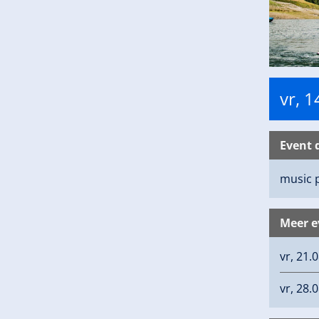
vr, 
Event 
music 
Meer 
vr, 21.
vr, 28.