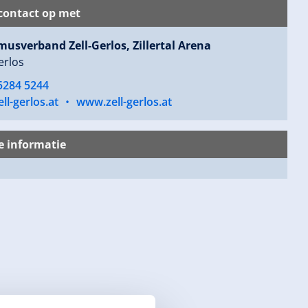
ontact op met
musverband Zell-Gerlos, Zillertal Arena
erlos
5284 5244
ll-gerlos.at
•
www.zell-gerlos.at
e informatie