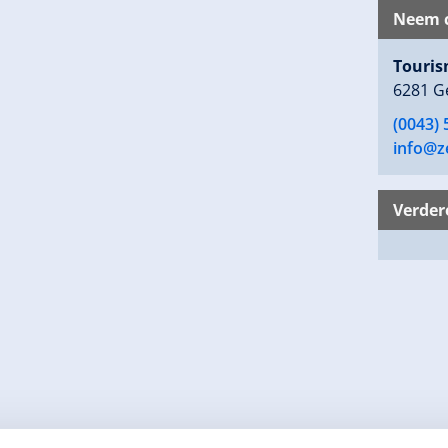
Neem c
Touris
6281 G
(0043) 
info@ze
Verder