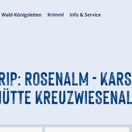
Wald-Königsleiten
Krimml
Info & Service
IP: ROSENALM - KARSP
ÜTTE KREUZWIESENAL