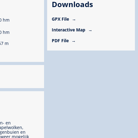
Downloads
GPX File
0 hm
Interactive Map
0 hm
PDF File
57 m
n- en
apelwolken,
genbuien en
weer mogelijk