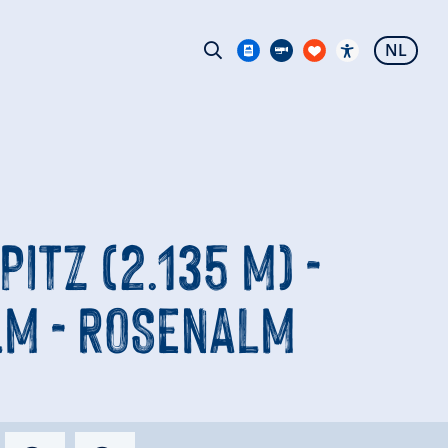
NL
ITZ (2.135 M) -
M - ROSENALM