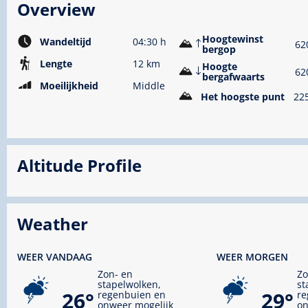
Overview
Hoogtewinst
Wandeltijd
04:30 h
62
bergop
Lengte
12 km
Hoogte
62
bergafwaarts
Moeilijkheid
Middle
Het hoogste punt
22
Altitude Profile
Weather
WEER VANDAAG
WEER MORGEN
Zon- en
Zo
stapelwolken,
st
26°
29°
regenbuien en
re
onweer mogelijk
on