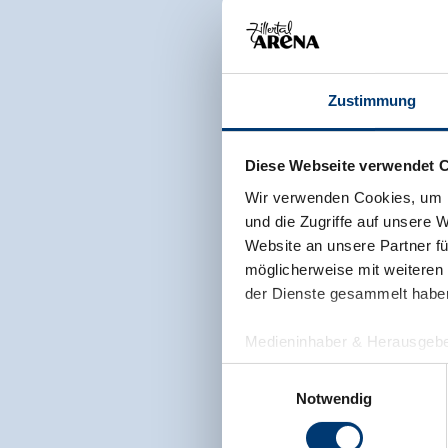
Zustimmung
Diese Webseite verwendet 
Wir verwenden Cookies, um I
und die Zugriffe auf unsere 
Website an unsere Partner fü
möglicherweise mit weiteren
der Dienste gesammelt habe
Medieninhaber & Herausgebe
Zeller Bergbahnen Zillert
Einwilligungsauswahl
Rohr 23// A-6280 Zell am Zill
Notwendig
Tel: +43 5282 7165// info@zi
www.zillertalarena.com