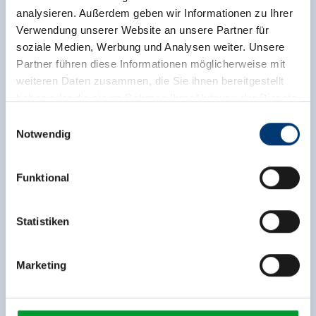
analysieren. Außerdem geben wir Informationen zu Ihrer
Verwendung unserer Website an unsere Partner für
soziale Medien, Werbung und Analysen weiter. Unsere
Partner führen diese Informationen möglicherweise mit
weiteren Daten zusammen, die Sie ihnen bereitgestellt
haben oder die sie im Rahmen Ihrer Nutzung der Dienste
gesammelt haben.
Einwilligungsauswahl
Notwendig
Medieninhaber & Herausgeber:
Zeller Bergbahnen Zillertal GmbH & Co KG
Funktional
Rohr 23// A-6280 Zell am Ziller
Tel: +43 5282 7165// info@zillertalarena.com
www.zillertalarena.com
Statistiken
Marketing