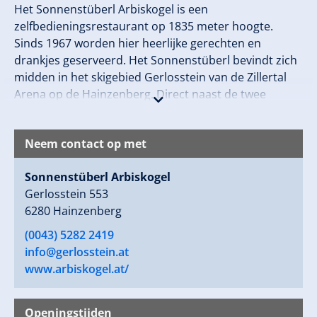
Het Sonnenstüberl Arbiskogel is een
zelfbedieningsrestaurant op 1835 meter hoogte.
Sinds 1967 worden hier heerlijke gerechten en
drankjes geserveerd. Het Sonnenstüberl bevindt zich
midden in het skigebied Gerlosstein van de Zillertal
Arena op de Hainzenberg. Direct naast de twee
uitgangen van de stoeltjesliften kun je ontspannen,
een welverdiende pauze nemen en genieten van de
Neem contact op met
zon met een glühwein, bier of schnapsl.
Gerda en haar team kijken ernaar uit om jullie te
Sonnenstüberl Arbiskogel
verwelkomen!
Gerlosstein 553
6280 Hainzenberg
(0043) 5282 2419
info@gerlosstein.at
www.arbiskogel.at/
Openingstijden