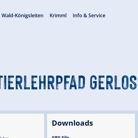
Wald-Königsleiten
Krimml
Info & Service
TIERLEHRPFAD GERLOS
Downloads
GPX File