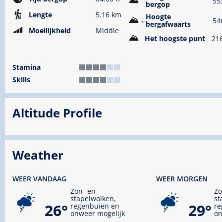
55
bergop
Lengte
5.16 km
Hoogte
54
bergafwaarts
Moeilijkheid
Middle
Het hoogste punt
21
Stamina
Skills
Altitude Profile
Weather
WEER VANDAAG
WEER MORGEN
Zon- en
Zo
stapelwolken,
st
26°
29°
regenbuien en
re
onweer mogelijk
on