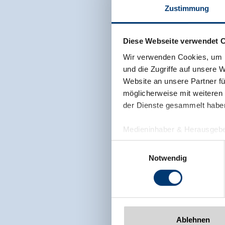
Zustimmung
Diese Webseite verwendet 
Wir verwenden Cookies, um I
und die Zugriffe auf unsere 
Website an unsere Partner fü
möglicherweise mit weiteren
der Dienste gesammelt habe
Medieninhaber & Herausgebe
Zeller Bergbahnen Zillert
Einwilligungsauswahl
Rohr 23// A-6280 Zell am Zill
Notwendig
Tel: +43 5282 7165// info@zi
www.zillertalarena.com
Ablehnen