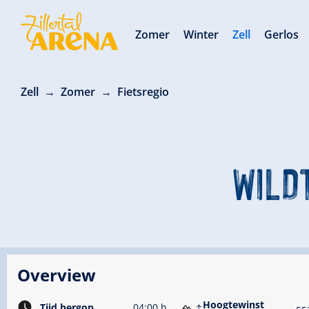
Zomer
Winter
Zell
Gerlos
Zell
Zomer
Fietsregio
WILD
Overview
Hoogtewinst
Tijd bergop
04:00 h