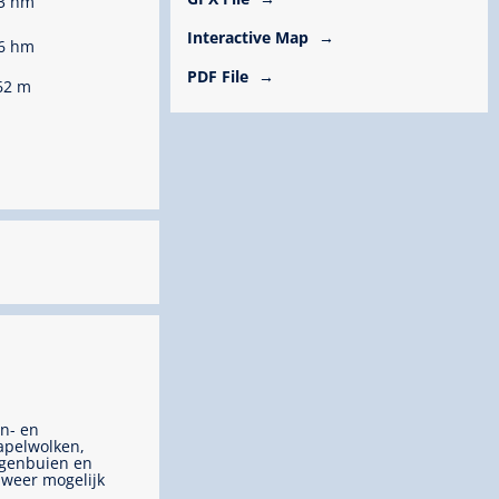
3 hm
Interactive Map
6 hm
PDF File
62 m
n- en
apelwolken,
genbuien en
weer mogelijk