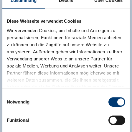
Zustimmung
Details
Über Cookies
Diese Webseite verwendet Cookies
Wir verwenden Cookies, um Inhalte und Anzeigen zu
personalisieren, Funktionen für soziale Medien anbieten
zu können und die Zugriffe auf unsere Website zu
analysieren. Außerdem geben wir Informationen zu Ihrer
Verwendung unserer Website an unsere Partner für
soziale Medien, Werbung und Analysen weiter. Unsere
Partner führen diese Informationen möglicherweise mit
weiteren Daten zusammen, die Sie ihnen bereitgestellt
haben oder die sie im Rahmen Ihrer Nutzung der Dienste
gesammelt haben.
Einwilligungsauswahl
Notwendig
Medieninhaber & Herausgeber:
Zeller Bergbahnen Zillertal GmbH & Co KG
Funktional
Rohr 23// A-6280 Zell am Ziller
Tel: +43 5282 7165// info@zillertalarena.com