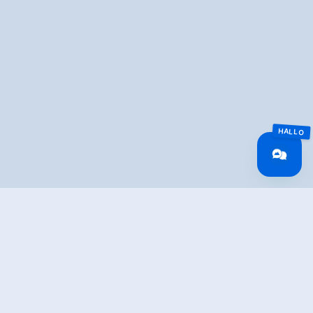
Overview
Wandeltijd
04:00 h
Tijd bergop
02:15 h