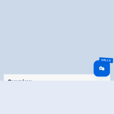
Overview
Wandeltijd
01:00 h
Tijd bergop
01:00 h
Lengte
3.52 km