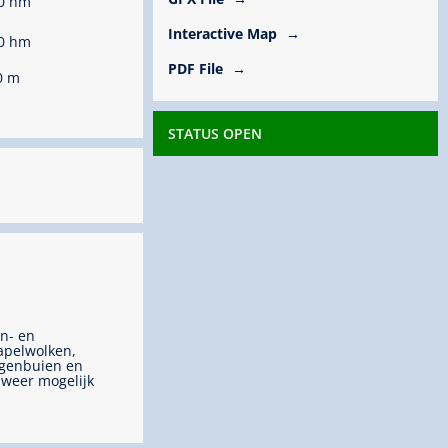
0 hm
Interactive Map
0 hm
PDF File
0 m
STATUS OPEN
n- en
apelwolken,
genbuien en
weer mogelijk