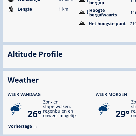
11
bergop
Lengte
1 km
Hoogte
11
bergafwaarts
Het hoogste punt
71
Altitude Profile
Weather
WEER VANDAAG
WEER MORGEN
Zon- en
Zo
stapelwolken,
st
26°
29°
regenbuien en
re
onweer mogelijk
on
Vorhersage