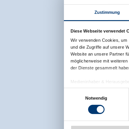
Zustimmung
Diese Webseite verwendet 
Wir verwenden Cookies, um I
und die Zugriffe auf unsere 
Website an unsere Partner fü
möglicherweise mit weiteren
der Dienste gesammelt habe
Medieninhaber & Herausgebe
Zeller Bergbahnen Zillert
Einwilligungsauswahl
Rohr 23// A-6280 Zell am Zill
Notwendig
Tel: +43 5282 7165// info@zi
www.zillertalarena.com