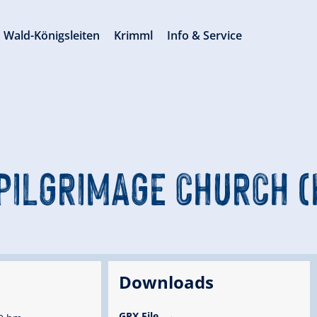
Wald-Königsleiten
Krimml
Info & Service
 PILGRIMAGE CHURCH 
Downloads
GPX File