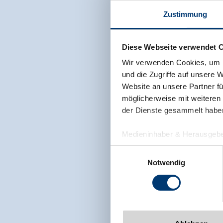
Zustimmung
Diese Webseite verwendet 
Wir verwenden Cookies, um I
und die Zugriffe auf unsere 
Website an unsere Partner fü
möglicherweise mit weiteren
der Dienste gesammelt habe
Medieninhaber & Herausgebe
Zeller Bergbahnen Zillert
Einwilligungsauswahl
Rohr 23// A-6280 Zell am Zill
Notwendig
Tel: +43 5282 7165// info@zi
www.zillertalarena.com