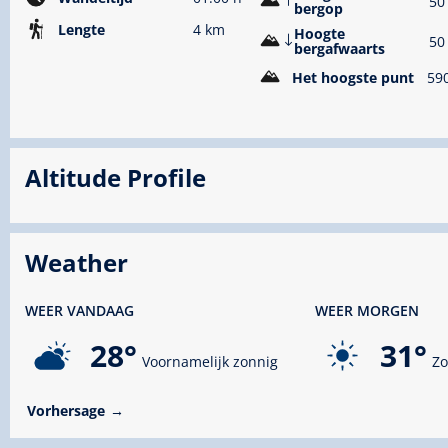
50
bergop
Lengte
4 km
Hoogte
50
bergafwaarts
Het hoogste punt
59
Altitude Profile
Weather
WEER VANDAAG
WEER MORGEN
28°
31°
Voornamelijk zonnig
Zo
Vorhersage