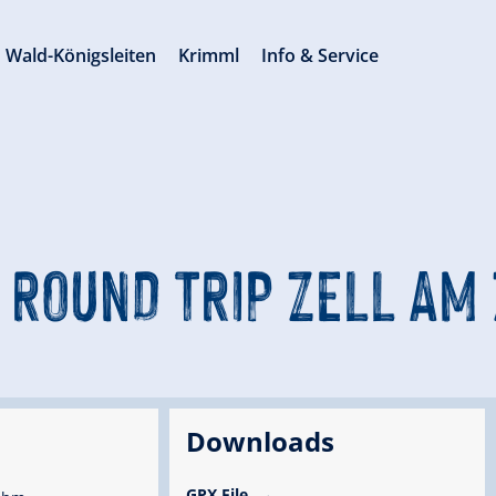
Wald-Königsleiten
Krimml
Info & Service
 ROUND TRIP ZELL AM
Downloads
GPX File