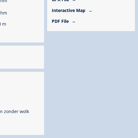
 hm
Interactive Map
 hm
PDF File
0 m
n zonder wolk