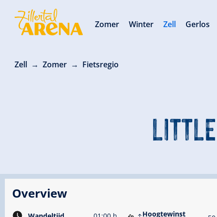
Zomer
Winter
Zell
Gerlos
Zell
Zomer
Fietsregio
LITTLE
Overview
Hoogtewinst
Wandeltijd
01:00 h